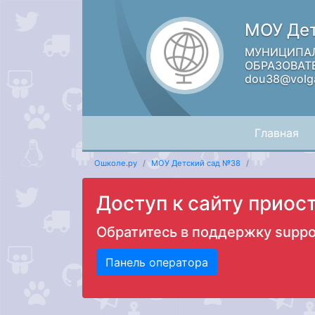
МОУ Дет
МУНИЦИПА
ОБРАЗОВАТЕ
dou38@volg
Главная
Ошколе.ру
МОУ Детский сад №38
Доступ к сайту приос
Обратитесь в поддержку
suppo
Панель оператора