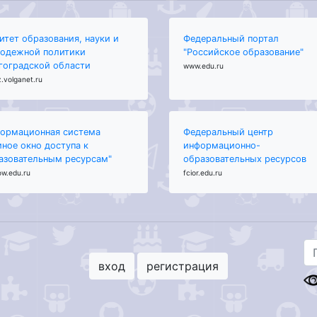
итет образования, науки и
Федеральный портал
одежной политики
"Российское образование"
гоградской области
www.edu.ru
.volganet.ru
ормационная система
Федеральный центр
иное окно доступа к
информационно-
азовательным ресурсам"
образовательных ресурсов
ow.edu.ru
fcior.edu.ru
вход
регистрация