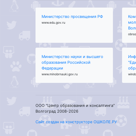
Министерство просвещения РФ
Ком
мол
www.edu.gov.ru
Вол
obraz
Министерство науки и высшего
Инф
образования Российской
"Ед
Федерации
обр
www.minobrnauki.gov.ru
wind
ООО "Центр образования и консалтинга"
Волгоград 2008-2026
Сайт создан на конструкторе ОШКОЛЕ.РУ